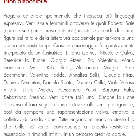
Non disponibile
Progetto editoriale sperimentale che interseca più linguaggi
espressivi. Venti storie femminili attraverso le quali Roberta Sale
(qui alla sua prima prova autoriale) rivisita le vicende di alcune
figure del mito e della letteratura occidentale per arrivare a una
donna dei nostri tempi. Ciascun personaggio è figurativamente
interpretato da un’illustratrice: Lilliana Comes, Nicoletta Calvo,
Berenice La Ruche, Giorgia Atzeni, Pia Valentinis, Maria
Francesca Melis, Kiki Skipi, Alessandra Murgia, Sara
Bachmann, Valentina Fadda, Annalisa Salis, Claudia Piras,
Daniela Demurtas, Daniela Spoto, Daniela Cella, Viola Vistosu
Villani, Silvia Maxia, Alessandra Pulixi, Barbara Pala,
Sebastiana Mesina. Venti artiste (più uno: Simone Loi) che
attraverso il loro segno danno fattezze alle venti protagoniste,
così da comporre una rappresentazione visiva, emotiva e
collettiva di condivisione. Tutte tengono in mano lo stesso filo
che brilla nel vento, contribuendo a renderlo resistente e
tessendolo in rimandi infiniti, in un percorso creativo corale.